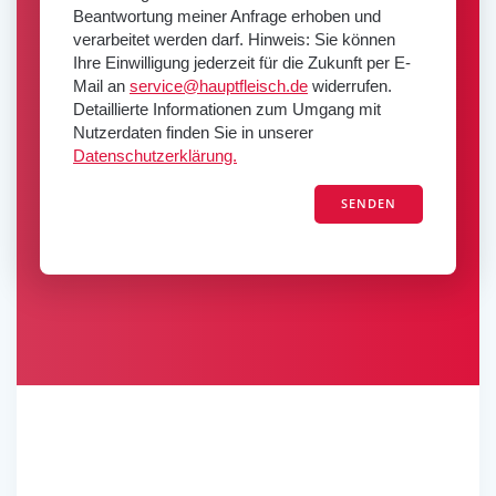
s
e
Beantwortung meiner Anfrage erhoben und
s
r
verarbeitet werden darf. Hinweis: Sie können
e
.
Ihre Einwilligung jederzeit für die Zukunft per E-
d
Mail an
service@hauptfleisch.de
widerrufen.
i
Detaillierte Informationen zum Umgang mit
e
Nutzerdaten finden Sie in unserer
s
Datenschutzerklärung.
e
s
F
e
l
d
l
e
e
r
.