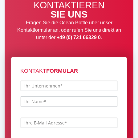
KONTAKTIEREN
SIE UNS
Fragen Sie die Ocean Bottle über unser
Kontaktformular an, oder rufen Sie uns direkt an
unter der
+49 (0) 721 66329 0
.
KONTAKT
FORMULAR
B
i
t
t
B