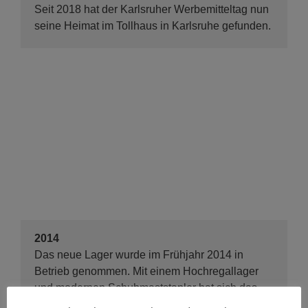
Seit 2018 hat der Karlsruher Werbemitteltag nun
seine Heimat im Tollhaus in Karlsruhe gefunden.
2014
Das neue Lager wurde im Frühjahr 2014 in
Betrieb genommen. Mit einem Hochregallager
und modernen Schubmaststapler hat sich das
Palettenvolumen auf 500 Plätze erhöht und die