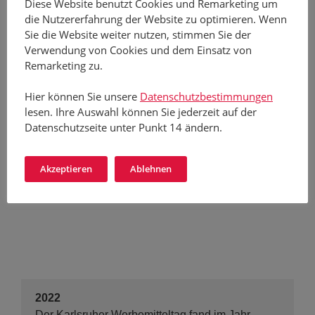
Diese Website benutzt Cookies und Remarketing um
Kommissionierfläche wurde deutlich vergrößert.
die Nutzererfahrung der Website zu optimieren. Wenn
Mit der neuen LKW-Einfahrt erfolgt die
Sie die Website weiter nutzen, stimmen Sie der
Warenannahme deutlich schneller.
Verwendung von Cookies und dem Einsatz von
Neukundengewinne im Bereich FullService
Remarketing zu.
machten diese Investitionen notwendig.
Hier können Sie unsere
Datenschutzbestimmungen
lesen. Ihre Auswahl können Sie jederzeit auf der
Datenschutzseite unter Punkt 14 ändern.
Akzeptieren
Ablehnen
2022
Der Karlsruher Werbemitteltag fand im Jahr