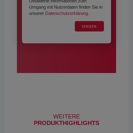
Detaillierte Informationen zum
e
Umgang mit Nutzerdaten finden Sie in
s
unserer
Datenschutzerklärung.
F
e
l
d
l
e
e
r
.
WEITERE
PRODUKTHIGHLIGHTS