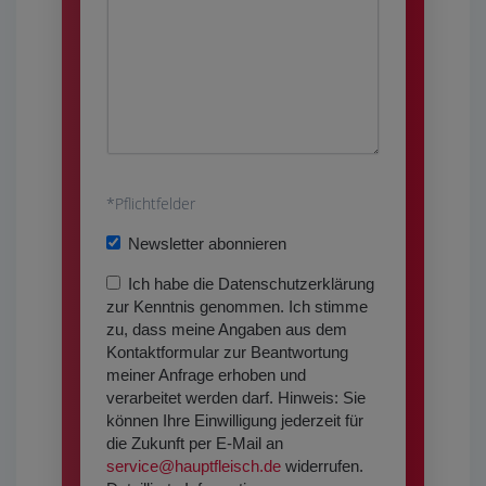
s
i
s
e
e
s
d
e
i
s
e
F
s
e
e
l
B
s
*Pflichtfelder
d
i
F
l
t
e
Newsletter abonnieren
e
t
l
e
e
d
Ich habe die Datenschutzerklärung
r
l
l
zur Kenntnis genommen. Ich stimme
.
a
e
zu, dass meine Angaben aus dem
s
e
Kontaktformular zur Beantwortung
s
r
meiner Anfrage erhoben und
e
.
verarbeitet werden darf. Hinweis: Sie
d
können Ihre Einwilligung jederzeit für
i
die Zukunft per E-Mail an
e
service@hauptfleisch.de
widerrufen.
s