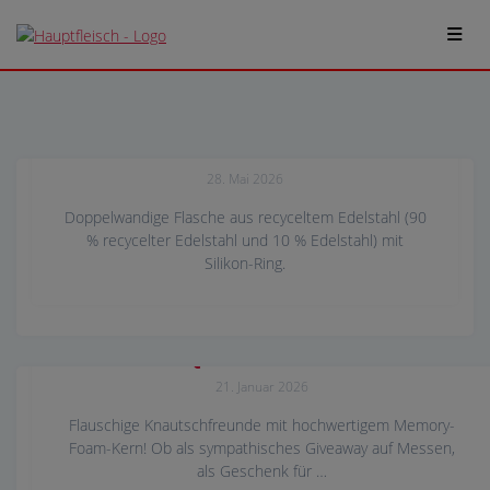
retumbler DUIX
28. Mai 2026
Doppelwandige Flasche aus recyceltem Edelstahl (90
% recycelter Edelstahl und 10 % Edelstahl) mit
Silikon-Ring.
SQUEEZEBUDDYs
21. Januar 2026
Flauschige Knautschfreunde mit hochwertigem Memory-
Foam-Kern! Ob als sympathisches Giveaway auf Messen,
als Geschenk für …