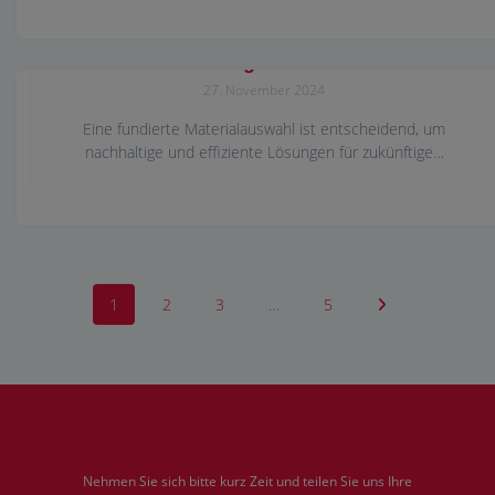
Nachhaltige Materialien
27. November 2024
Eine fundierte Materialauswahl ist entscheidend, um
nachhaltige und effiziente Lösungen für zukünftige…
1
2
3
…
5
Nehmen Sie sich bitte kurz Zeit und teilen Sie uns Ihre