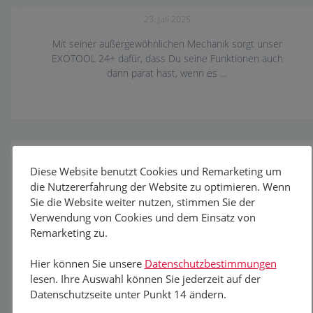
DRYBAG
23. Juli 2025
Mit seiner außergewöhnlichen Mechanik sorgt unser
EXOTOOL 24+ dafür, dass Du seine Funktionen auch
dann parat hast, wenn es …
EXOTOOL 24+
2. Juli 2025
Diese Website benutzt Cookies und Remarketing um
Mit seiner außergewöhnlichen Mechanik sorgt unser
die Nutzererfahrung der Website zu optimieren. Wenn
EXOTOOL 24+ dafür, dass Du seine Funktionen auch
Sie die Website weiter nutzen, stimmen Sie der
dann parat hast, wenn es …
Verwendung von Cookies und dem Einsatz von
Remarketing zu.
Hier können Sie unsere
Datenschutzbestimmungen
Chipolo POP
lesen. Ihre Auswahl können Sie jederzeit auf der
23. April 2025
Datenschutzseite unter Punkt 14 ändern.
Das Warten hat ein Ende. Endlich ist er da: der brandneue