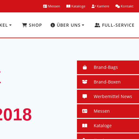
Messen
Kataloge
Karriere
Kontakt
KEL
SHOP
ÜBER UNS
FULL-SERVICE
Brand-Bags
E
Brand-Boxen
Werbemittel News
018
Messen
Kataloge