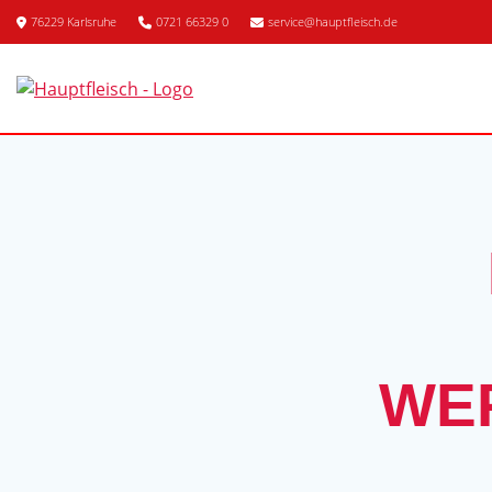
76229 Karlsruhe
0721 66329 0
service@hauptfleisch.de
WE