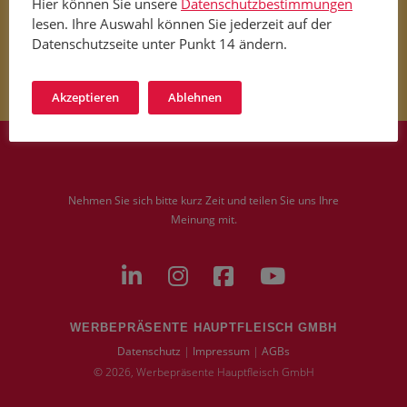
Hier können Sie unsere
Datenschutzbestimmungen
lesen. Ihre Auswahl können Sie jederzeit auf der
Datenschutzseite unter Punkt 14 ändern.
Akzeptieren
Ablehnen
Nehmen Sie sich bitte kurz Zeit und teilen Sie uns Ihre
Meinung mit.
WERBEPRÄSENTE HAUPTFLEISCH GMBH
Datenschutz
|
Impressum
|
AGBs
© 2026, Werbepräsente Hauptfleisch GmbH